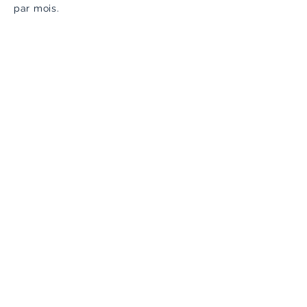
par mois.
Vous souhaitez nous rejoindre ?
Envoyez-nous un message !
Nom de famille
E-mail
Téléphone
Objet
Votre message